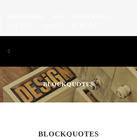
ABOUT MOKSHA
BLOG
INVEST WITH US
SELL TO US
CONTACT
201-485-3135
BLOCKQUOTES
BLOCKQUOTES