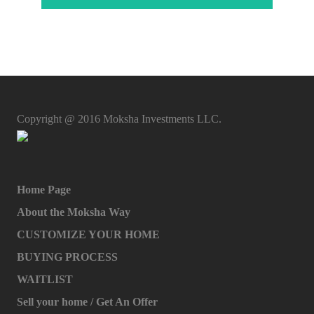
Copyright @ 2016 Moksha Investments LLC.
Home Page
About the Moksha Way
CUSTOMIZE YOUR HOME
BUYING PROCESS
WAITLIST
Sell your home / Get An Offer