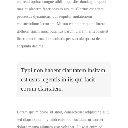
eleifend option congue nihil imperdiet doming id quod
mazim placerat facer possim assum. Claritas est etiam
processus dynamicus, qui sequitur mutationem
consuetudium lectorum. Mirum est notare quam littera
gothica, quam nunc putamus parum claram, anteposuerit
litterarum formas humanitatis per seacula quarta decima
et quinta decima.
Typi non habent claritatem insitam;
est usus legentis in iis qui facit
eorum claritatem.
Lorem ipsum dolor sit amet, consectetuer adipiscing elit,
sed diam nonummy nibh euismod tincidunt ut laoreet
dolore magna aliquam erat volutpat. Ut wisi enim ad