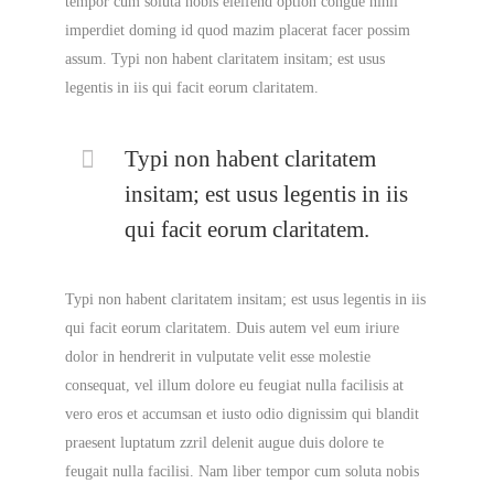
tempor cum soluta nobis eleifend option congue nihil
imperdiet doming id quod mazim placerat facer possim
assum. Typi non habent claritatem insitam; est usus
legentis in iis qui facit eorum claritatem.
Typi non habent claritatem
insitam; est usus legentis in iis
qui facit eorum claritatem.
Typi non habent claritatem insitam; est usus legentis in iis
qui facit eorum claritatem. Duis autem vel eum iriure
dolor in hendrerit in vulputate velit esse molestie
consequat, vel illum dolore eu feugiat nulla facilisis at
vero eros et accumsan et iusto odio dignissim qui blandit
praesent luptatum zzril delenit augue duis dolore te
feugait nulla facilisi. Nam liber tempor cum soluta nobis